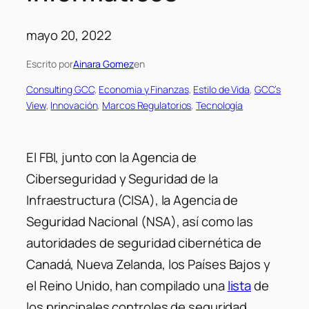
mayo 20, 2022
Escrito por
Ainara Gomez
en
Consulting GCC
, 
Economia y Finanzas
, 
Estilo de Vida
, 
GCC’s
View
, 
Innovación
, 
Marcos Regulatorios
, 
Tecnología
El FBI, junto con la Agencia de
Ciberseguridad y Seguridad de la
Infraestructura (CISA), la Agencia de
Seguridad Nacional (NSA), así como las
autoridades de seguridad cibernética de
Canadá, Nueva Zelanda, los Países Bajos y
el Reino Unido, han compilado una
lista
de
los principales controles de seguridad,