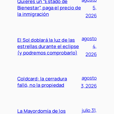
Quieres un “Estado de
Bienestar”, paga el precio de
5,
la inmigración
2026
agosto
El Sol doblará la luz de las
estrellas durante el eclipse
4,
(y podremos comprobarlo)
2026
agosto
Coldcard: la cerradura
falló, no la propiedad
3, 2026
julio 31,
La Mayordomía de los