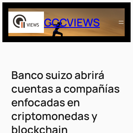
Saltar
al
GCCVIEWS
contenido
Banco suizo abrirá
cuentas a compañías
enfocadas en
criptomonedas y
blockchain