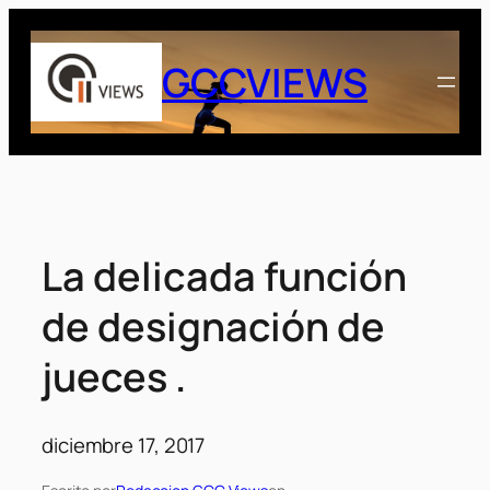
Saltar
al
GCCVIEWS
contenido
La delicada función
de designación de
jueces .
diciembre 17, 2017