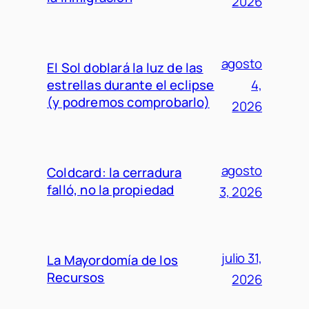
2026
agosto
El Sol doblará la luz de las
estrellas durante el eclipse
4,
(y podremos comprobarlo)
2026
agosto
Coldcard: la cerradura
falló, no la propiedad
3, 2026
julio 31,
La Mayordomía de los
Recursos
2026