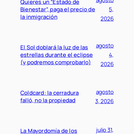
Quieres un “Estado de
Bienestar”, paga el precio de
5,
la inmigración
2026
agosto
El Sol doblará la luz de las
estrellas durante el eclipse
4,
(y podremos comprobarlo)
2026
agosto
Coldcard: la cerradura
falló, no la propiedad
3, 2026
julio 31,
La Mayordomía de los