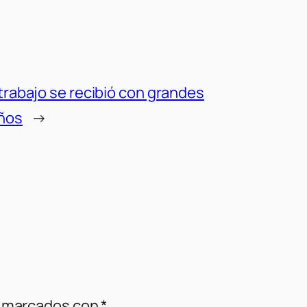
etrabajo se recibió con grandes
eños
→
n marcados con
*