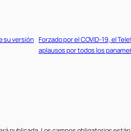
e su versión
Forzado por el COVID-19, el Tel
aplausos por todos los panam
erá publicada.
Los campos obligatorios está