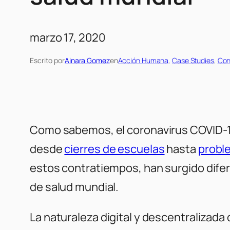
marzo 17, 2020
Escrito por
Ainara Gomez
en
Acción Humana
, 
Case Studies
, 
Con
Como sabemos, el coronavirus COVID-1
desde
cierres de escuelas
hasta
probl
estos contratiempos, han surgido difer
de salud mundial.
La naturaleza digital y descentralizada