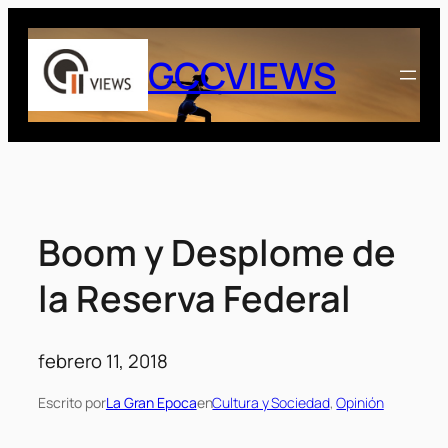
Saltar
al
GCCVIEWS
contenido
Boom y Desplome de
la Reserva Federal
febrero 11, 2018
Escrito por
La Gran Epoca
en
Cultura y Sociedad
, 
Opinión