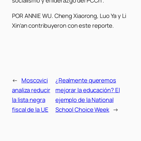
socialismo y el liderazgo del PCCh”.
POR ANNIE WU. Cheng Xiaorong, Luo Ya y Li
Xin’an contribuyeron con este reporte.
←
Moscovici
¿Realmente queremos
analiza reducir
mejorar la educación? El
la lista negra
ejemplo de la National
fiscal de la UE
School Choice Week
→