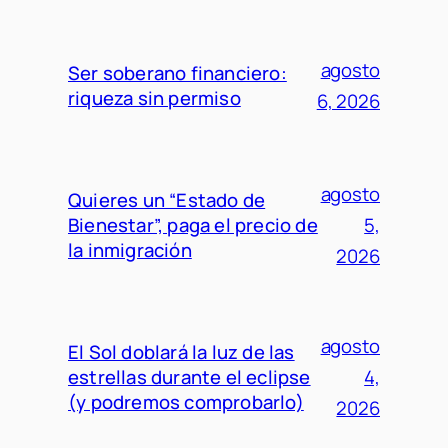
agosto
Ser soberano financiero:
riqueza sin permiso
6, 2026
agosto
Quieres un “Estado de
Bienestar”, paga el precio de
5,
la inmigración
2026
agosto
El Sol doblará la luz de las
estrellas durante el eclipse
4,
(y podremos comprobarlo)
2026