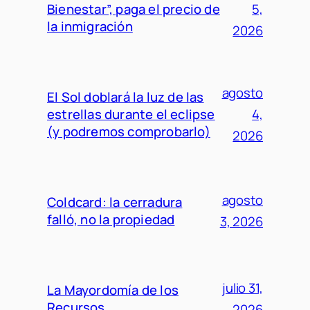
Bienestar”, paga el precio de
5,
la inmigración
2026
agosto
El Sol doblará la luz de las
estrellas durante el eclipse
4,
(y podremos comprobarlo)
2026
agosto
Coldcard: la cerradura
falló, no la propiedad
3, 2026
julio 31,
La Mayordomía de los
Recursos
2026