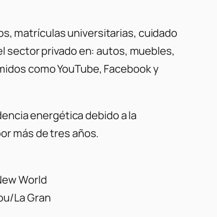
s, matrículas universitarias, cuidado
del sector privado en: autos, muebles,
nsumidos como YouTube, Facebook y
encia energética debido a la
por más de tres años.
 New World
aou/La Gran