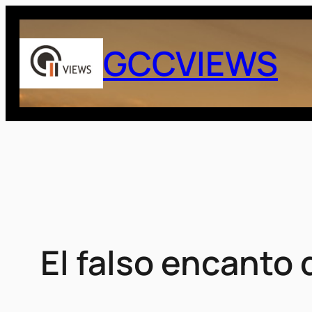
Saltar
al
GCCVIEWS
contenido
El falso encanto