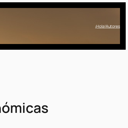
¡Hola!
Autores
onómicas