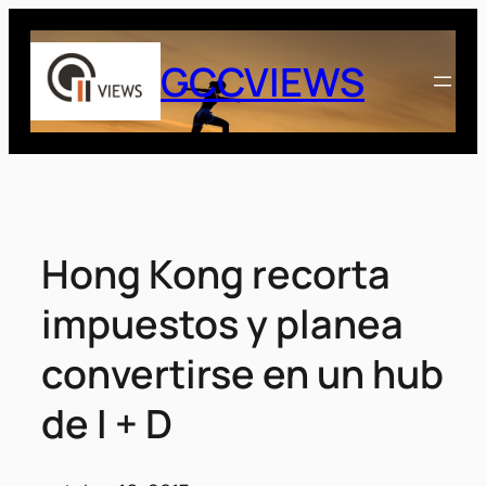
Saltar
al
GCCVIEWS
contenido
Hong Kong recorta
impuestos y planea
convertirse en un hub
de I + D