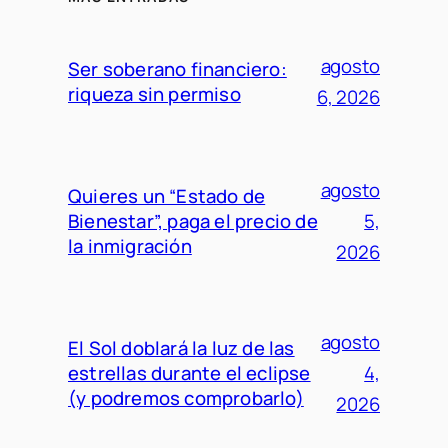
agosto
Ser soberano financiero:
riqueza sin permiso
6, 2026
agosto
Quieres un “Estado de
Bienestar”, paga el precio de
5,
la inmigración
2026
agosto
El Sol doblará la luz de las
estrellas durante el eclipse
4,
(y podremos comprobarlo)
2026