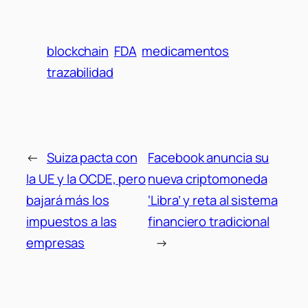
blockchain
FDA
medicamentos
trazabilidad
←
Suiza pacta con
Facebook anuncia su
la UE y la OCDE, pero
nueva criptomoneda
bajará más los
‘Libra’ y reta al sistema
impuestos a las
financiero tradicional
empresas
→