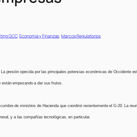
lting GCC
, 
Economia y Finanzas
, 
Marcos Regulatorios
. La presión ejercida por las principales potencias económicas de Occidente está
e están empezando a dar sus frutos.
a cumbre de ministros de Hacienda que coordinó recientemente el G-20. La reu
eneral, y a las compañías tecnológicas, en particular.