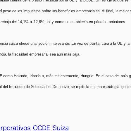
 habida cuenta de la presión recibida por la UE y la OCDE. Sí, es cierto que s
eso de los impuestos sobre los beneficios empresariales. Al final, la mejor d
rebaja del 14,1% al 12,8%, tal y como se establecía en párrafos anteriores.
riencia suiza ofrece una lección interesante. En vez de plantar cara a la UE y 
ancia, la fiscalidad empresarial sea aún más baja.
 como Holanda, Irlanda o, más recientemente, Hungría. En el caso del país g
al del Impuesto de Sociedades. De nuevo, se repite la misma estrategia: gobi
rporativos
OCDE
Suiza