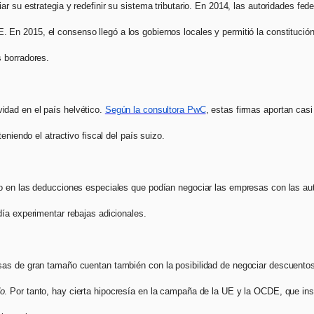
r su estrategia y redefinir su sistema tributario. En 2014, las autoridades fed
 En 2015, el consenso llegó a los gobiernos locales y permitió la constitución
s borradores.
vidad en el país helvético.
Según la consultora PwC
, estas firmas aportan cas
eniendo el atractivo fiscal del país suizo.
o en las deducciones especiales que podían negociar las empresas con las aut
día experimentar rebajas adicionales.
sas de gran tamaño cuentan también con la posibilidad de negociar descuento
o
. Por tanto, hay cierta hipocresía en la campaña de la UE y la OCDE, que in