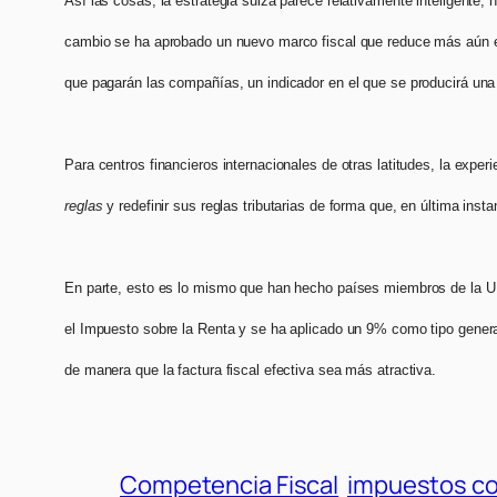
Así las cosas, la estrategia suiza parece relativamente inteligente,
cambio se ha aprobado un nuevo marco fiscal que reduce más aún el p
que pagarán las compañías, un indicador en el que se producirá una 
Para centros financieros internacionales de otras latitudes, la expe
reglas
y redefinir sus reglas tributarias de forma que, en última inst
En parte, esto es lo mismo que han hecho países miembros de la UE
el Impuesto sobre la Renta y se ha aplicado un 9% como tipo gener
de manera que la factura fiscal efectiva sea más atractiva.
Competencia Fiscal
impuestos co