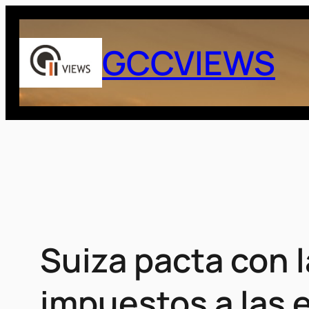
Saltar
al
GCCVIEWS
contenido
Suiza pacta con l
impuestos a las