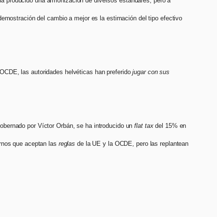
e ha producido una armonización de diversos estándares, pero a
emostración del cambio a mejor es la estimación del tipo efectivo
la OCDE, las autoridades helvéticas han preferido
jugar con sus
obernado por Víctor Orbán, se ha introducido un
flat tax
del 15% en
ernos que aceptan las
reglas
de la UE y la OCDE, pero las replantean