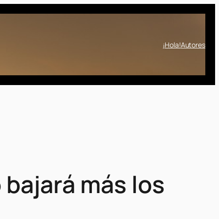
¡Hola!
Autores
 bajará más los