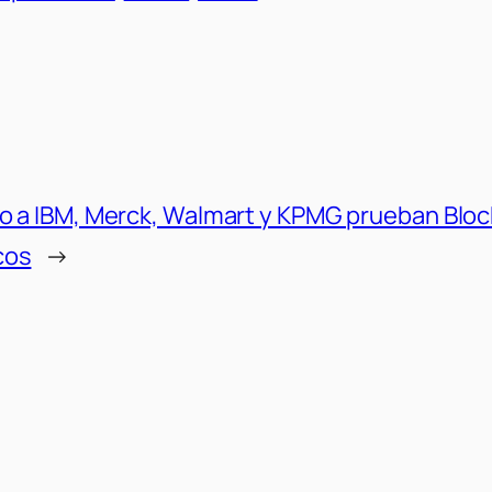
to a IBM, Merck, Walmart y KPMG prueban Bloc
cos
→