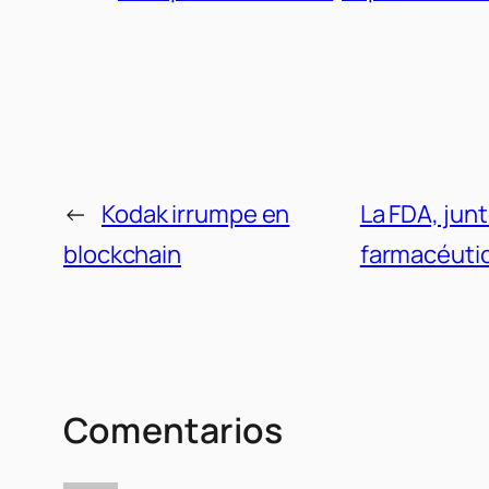
←
Kodak irrumpe en
La FDA, jun
blockchain
farmacéuti
Comentarios