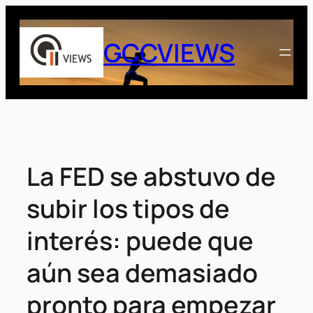
Saltar
al
GCCVIEWS
contenido
La FED se abstuvo de
subir los tipos de
interés: puede que
aún sea demasiado
pronto para empezar