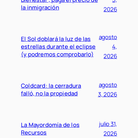
la inmigración
2026
agosto
El Sol doblará la luz de las
estrellas durante el eclipse
4,
(y podremos comprobarlo)
2026
agosto
Coldcard: la cerradura
falló, no la propiedad
3, 2026
julio 31,
La Mayordomía de los
Recursos
2026