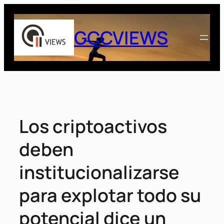
Saltar
al
GCCVIEWS
contenido
Los criptoactivos
deben
institucionalizarse
para explotar todo su
potencial dice un