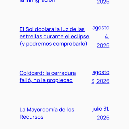
2026
agosto
El Sol doblará la luz de las
estrellas durante el eclipse
4,
(y podremos comprobarlo)
2026
agosto
Coldcard: la cerradura
falló, no la propiedad
3, 2026
julio 31,
La Mayordomía de los
Recursos
2026