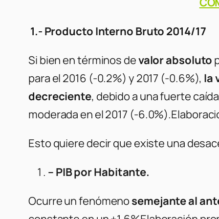
COM
1.- Producto Interno Bruto 2014/17
Si bien en términos de
valor absoluto
p
para el 2016 (-0.2%) y 2017 (-0.6%),
la 
decreciente
, debido a una fuerte caíd
moderada en el 2017 (-6.0%).
Elaboraci
Esto quiere decir que existe una desa
–
PIB por Habitante.
Ocurre un fenómeno
semejante al ant
constante en un +1.6%
Elaboración pro