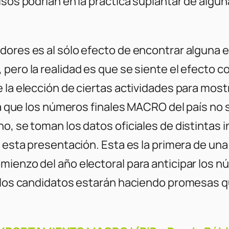
isos podrían en la práctica suplantar de algu
dores es al sólo efecto de encontrar alguna e
pero la realidad es que se siente el efecto c
 la elección de ciertas actividades para mostr
lica que los números finales MACRO del país 
ho, se toman los datos oficiales de distintas
n esta presentación. Esta es la primera de un
ienzo del año electoral para anticipar los nú
i los candidatos estarán haciendo promesas qu