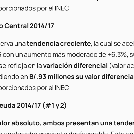
porcionados por el INEC
o Central 2014/17
erva una
tendencia creciente
, la cual se ac
16 con un aumento más moderado de +6.3%, s
 refleja en la
variación diferencial
(valor a
diendo en
B/.93 millones su valor diferencia
porcionados por el INEC
Deuda 2014/17 (#1 y 2)
alor absoluto, ambos presentan una tende
na una brecha creciente desfavorable. Este 