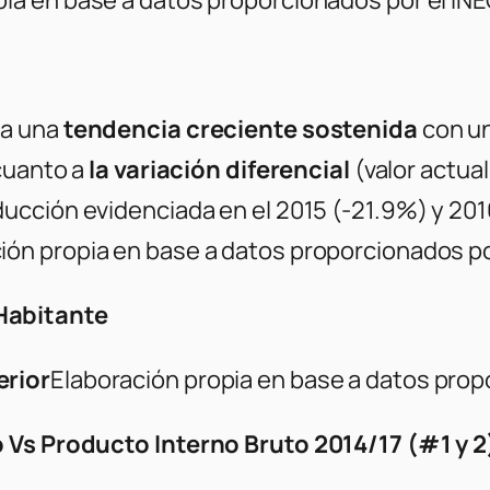
a una
tendencia creciente sostenida
con un
 cuanto a
la variación diferencial
(valor actua
educción evidenciada en el 2015 (-21.9%) y 20
ión propia en base a datos proporcionados po
 Habitante
erior
Elaboración propia en base a datos prop
o Vs Producto Interno Bruto 2014/17 (#1 y 2