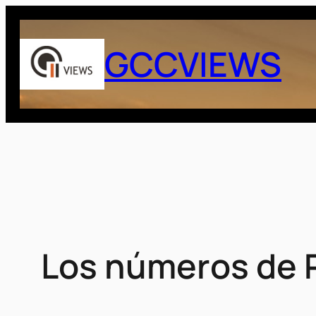
Saltar
al
GCCVIEWS
contenido
Los números de P