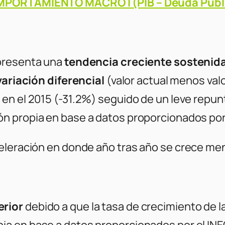
PORTAMIENTO MACRO I (PIB – Deuda Públ
resenta una
tendencia creciente sostenid
variación diferencial
(valor actual menos val
a en el 2015 (-31.2%) seguido de un leve repun
ón propia en base a datos proporcionados por
celeración en donde año tras año se crece me
erior
debido a que la tasa de crecimiento de 
pia en base a datos proporcionados por el IN