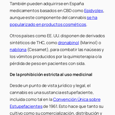
También pueden adquirirse en España
medicamentos basados en CBD como
Epidyolex
,
aunque este componente del cannabis
se ha
popularizado en productos cosméticos
.
Otros países como EE. UU. disponen de derivados
sintéticos de THC, como
dronabinol
(Marinol) o
nabilona
(Cesamet), para combatir las naúseas y
los vómitos producidos por la quimioterapia o la
pérdida de peso en pacientes con sida.
De la prohibición estricta al uso medicinal
Desde un punto de vista jurídico y legal, el
cannabis es una sustancia estupefaciente,
incluida como tal en la
Convención Única sobre
Estupefacientes
de 1961. Esto hace que tanto su
cultivo como su comercialización, distribución y