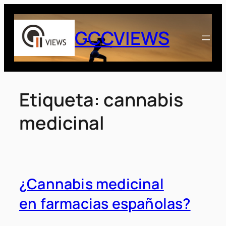
Saltar
al
GCCVIEWS
contenido
Etiqueta:
cannabis
medicinal
¿Cannabis medicinal
en farmacias españolas?