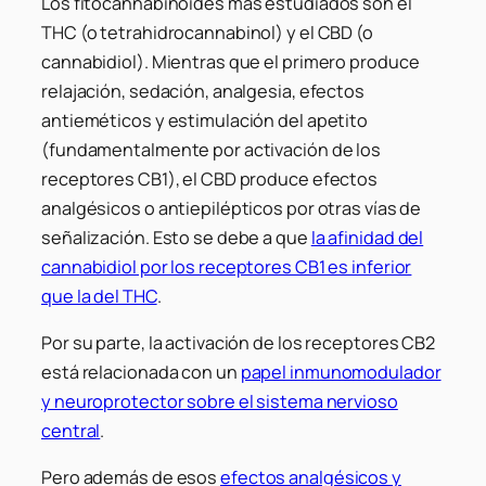
Los fitocannabinoides más estudiados son el
THC (o tetrahidrocannabinol) y el CBD (o
cannabidiol). Mientras que el primero produce
relajación, sedación, analgesia, efectos
antieméticos y estimulación del apetito
(fundamentalmente por activación de los
receptores CB1), el CBD produce efectos
analgésicos o antiepilépticos por otras vías de
señalización. Esto se debe a que
la afinidad del
cannabidiol por los receptores CB1 es inferior
que la del THC
.
Por su parte, la activación de los receptores CB2
está relacionada con un
papel inmunomodulador
y neuroprotector sobre el sistema nervioso
central
.
Pero además de esos
efectos analgésicos y