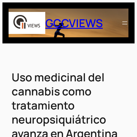
Saltar
al
GCCVIEWS
contenido
Uso medicinal del
cannabis como
tratamiento
neuropsiquiátrico
avanza en Argentina