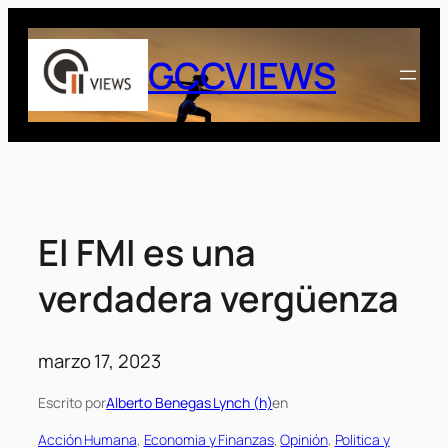
Saltar
al
GCCVIEWS
contenido
El FMI es una
verdadera vergüenza
marzo 17, 2023
Escrito por
Alberto Benegas Lynch (h)
en
Acción Humana
, 
Economia y Finanzas
, 
Opinión
, 
Politica y