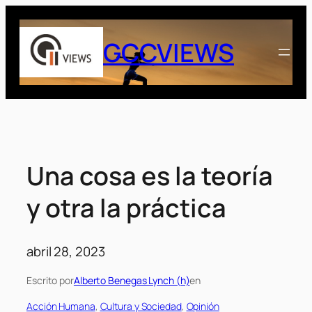
Saltar
al
GCCVIEWS
contenido
Una cosa es la teoría
y otra la práctica
abril 28, 2023
Escrito por
Alberto Benegas Lynch (h)
en
Acción Humana
, 
Cultura y Sociedad
, 
Opinión