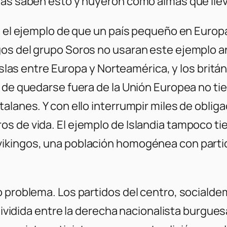
tas saben esto y huyeron como almas que lleva
s el ejemplo de que un país pequeño en Europa
os del grupo Soros no usaran este ejemplo an
 islas entre Europa y Norteamérica, y los britá
o de quedarse fuera de la Unión Europea no t
talanes. Y con ello interrumpir miles de obli
 de vida. El ejemplo de Islandia tampoco tie
ikingos, una población homogénea con partid
o problema. Los partidos del centro, sociald
á dividida entre la derecha nacionalista burgu