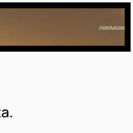
¡Hola!
Autores
ta.