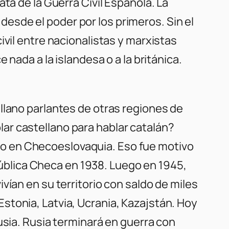
ta de la Guerra Civil Española. La
esde el poder por los primeros. Sin el
ivil entre nacionalistas y marxistas
nada a la islandesa o a la británica.
llano parlantes de otras regiones de
ar castellano para hablar catalán?
o en Checoeslovaquia. Eso fue motivo
epública Checa en 1938. Luego en 1945,
vían en su territorio con saldo de miles
stonia, Latvia, Ucrania, Kazajstán. Hoy
usia. Rusia terminará en guerra con