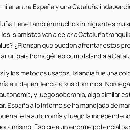
similar entre España y una Cataluña independ
aluña tiene también muchos inmigrantes mus
os islamistas van a dejar a Cataluña tranquil
dalus? ¿Piensan que pueden afrontar estos p
arar un país homogéneo como Islandia a Catal
 sí y los métodos usados. Islandia fue una co
mía e independencia a sus dominios. Noruega,
utonomía, y luego soberanía, algo similar e
ar. España a lo interno se ha manejado de mane
buena fe la autonomía y luego la independenci
ora mismo. Eso crea un enorme potencial par