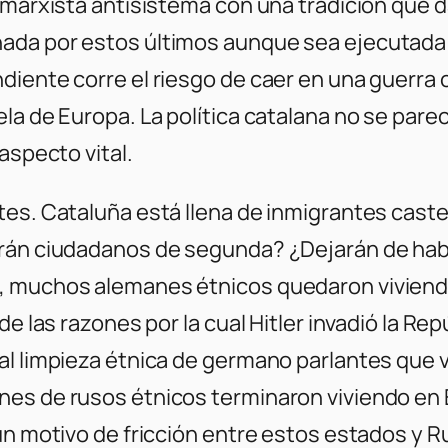
 marxista antisistema con una tradición que da
da por estos últimos aunque sea ejecutada d
iente corre el riesgo de caer en una guerra c
a de Europa. La política catalana no se parece 
aspecto vital.
tes. Cataluña está llena de inmigrantes caste
rán ciudadanos de segunda? ¿Dejarán de habl
8, muchos alemanes étnicos quedaron viviend
de las razones por la cual Hitler invadió la R
l limpieza étnica de germano parlantes que vi
es de rusos étnicos terminaron viviendo en E
un motivo de fricción entre estos estados y R