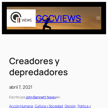
Saltar
al
GCCVIEWS
contenido
Creadores y
depredadores
abril 7, 2021
Escrito por
John Bennett Novey
en
Acción Humana
, 
Cultura y Sociedad
, 
Opinión
, 
Politica y