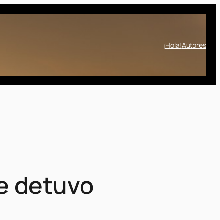
¡Hola!
Autores
se detuvo