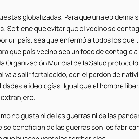
uestas globalizadas. Para que una epidemia s
es. Se tiene que evitar que el vecino se conta
por un país, sea que enfermó a todos los que 
ara que país vecino sea un foco de contagio a
 Organización Mundial de la Salud protocolo
 va a salir fortalecido, con el perdón de nativ
lidades e ideologías. Igual que el hombre libe
 extranjero.
ismo no gusta ni de las guerras ni de las pande
se benefician de las guerras son los fabrica
a que buscan ventajas territoriales.