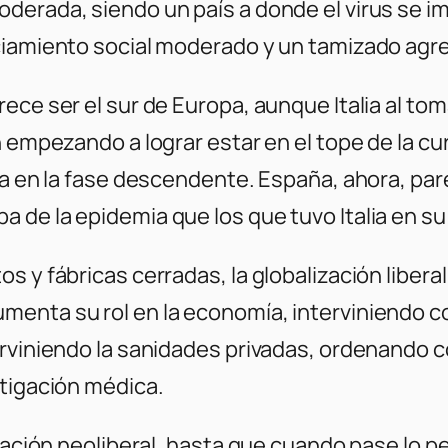
derada, siendo un país a donde el virus se im
ciamiento social moderado y un tamizado agr
ece ser el sur de Europa, aunque Italia al t
n empezando a lograr estar en el tope de la c
tra en la fase descendente. España, ahora, pa
 de la epidemia que los que tuvo Italia en 
s y fábricas cerradas, la globalización liber
enta su rol en la economía, interviniendo co
terviniendo la sanidades privadas, ordenando
stigación médica.
lización neoliberal, hasta que cuando pase lo