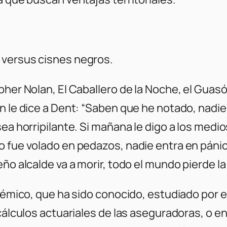
 versus cisnes negros.
opher Nolan, El Caballero de la Noche, el Gua
ón le dice a Dent: “Saben que he notado, nadi
sea horripilante. Si mañana le digo a los medi
 fue volado en pedazos, nadie entra en pánic
ño alcalde va a morir, todo el mundo pierde la
stémico, que ha sido conocido, estudiado por e
 cálculos actuariales de las aseguradoras, o 