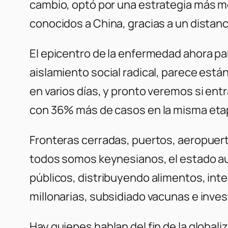
cambio, optó por una estrategia más mo
conocidos a China, gracias a un distan
El epicentro de la enfermedad ahora par
aislamiento social radical, parece está
en varios días, y pronto veremos si en
con 36% más de casos en la misma etapa
Fronteras cerradas, puertos, aeropuerto
todos somos keynesianos, el estado aum
públicos, distribuyendo alimentos, in
millonarias, subsidiado vacunas e inve
Hay quienes hablan del fin de la globa