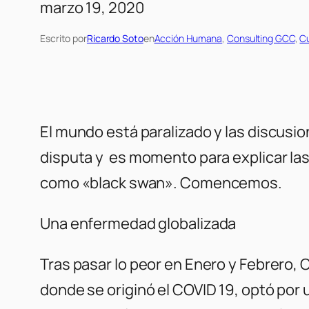
marzo 19, 2020
Escrito por
Ricardo Soto
en
Acción Humana
, 
Consulting GCC
, 
Cu
El mundo está paralizado y las discusi
disputa y es momento para explicar las
como «black swan». Comencemos.
Una enfermedad globalizada
Tras pasar lo peor en Enero y Febrero, 
donde se originó el COVID 19, optó por 