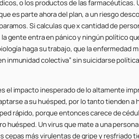
dicos, o los productos de las farmacéuticas
rque es parte ahora del plan, a un riesgo de
eparamos. Si calculas que x cantidad de person
la gente entra en pánico y ningún político que 
 biología haga su trabajo, que la enfermedad 
en inmunidad colectiva” sin suicidarse políti
s el impacto inesperado de lo altamente improb
ptarse a su huésped, por lo tanto tienden a 
sped rápido, porque entonces carece de cédu
tro huésped. Un virus que mate a una persona 
s cepas más virulentas de gripe y resfriado ti