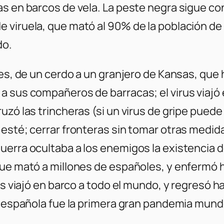
s en barcos de vela. La peste negra sigue con
 viruela, que mató al 90% de la población de
do.
ies, de un cerdo a un granjero de Kansas, que 
a sus compañeros de barracas; el virus viajó
zó las trincheras (si un virus de gripe puede 
esté; cerrar fronteras sin tomar otras medida
erra ocultaba a los enemigos la existencia de
que mató a millones de españoles, y enfermó h
irus viajó en barco a todo el mundo, y regres
pe española fue la primera gran pandemia mund