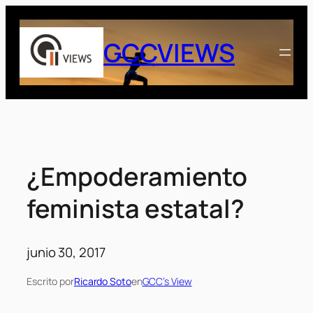
Saltar
al
GCCVIEWS
contenido
¿Empoderamiento
feminista estatal?
junio 30, 2017
Escrito por
Ricardo Soto
en
GCC’s View