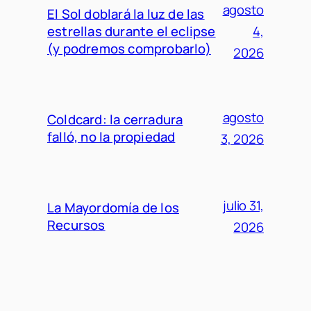
agosto
El Sol doblará la luz de las
estrellas durante el eclipse
4,
(y podremos comprobarlo)
2026
agosto
Coldcard: la cerradura
falló, no la propiedad
3, 2026
julio 31,
La Mayordomía de los
Recursos
2026