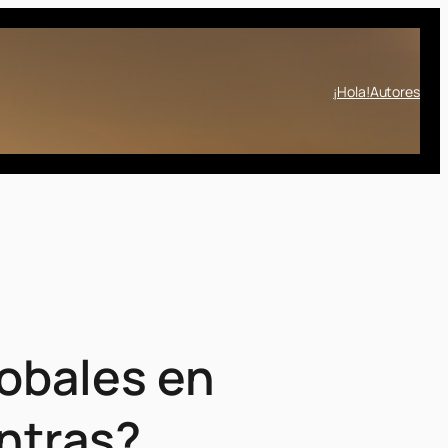
¡Hola!
Autores
lobales en
ntras?