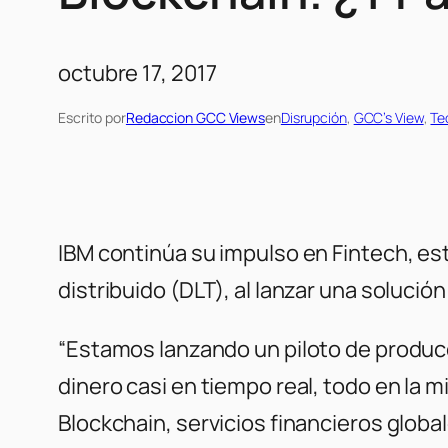
octubre 17, 2017
Escrito por
Redaccion GCC Views
en
Disrupción
, 
GCC’s View
, 
Te
IBM continúa su impulso en Fintech, est
distribuido (DLT), al lanzar una solució
“Estamos lanzando un piloto de produc
dinero casi en tiempo real, todo en la m
Blockchain, servicios financieros globa