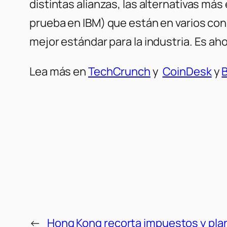
distintas alianzas, las alternativas má
prueba en IBM) que están en varios co
mejor estándar para la industria. Es a
Lea más en
TechCrunch
y
CoinDesk
y
B
←
Hong Kong recorta impuestos y pla