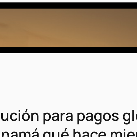
lución para pagos g
Panamá qué hace mie