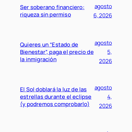
agosto
Ser soberano financiero:
riqueza sin permiso
6, 2026
agosto
Quieres un “Estado de
Bienestar”, paga el precio de
5,
la inmigración
2026
agosto
El Sol doblará la luz de las
estrellas durante el eclipse
4,
(y podremos comprobarlo)
2026