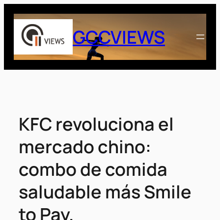
Saltar
al
GCCVIEWS
contenido
KFC revoluciona el
mercado chino:
combo de comida
saludable más Smile
to Pay.