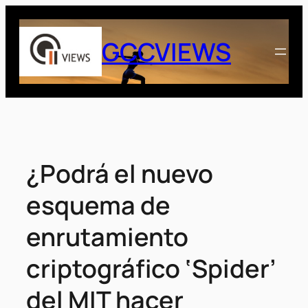
Saltar
al
GCCVIEWS
contenido
¿Podrá el nuevo
esquema de
enrutamiento
criptográfico ‘Spider’
del MIT hacer