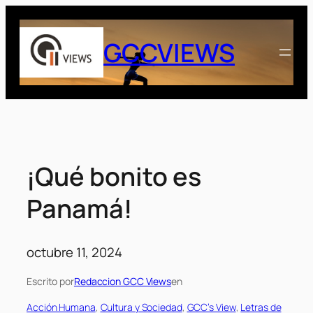
Saltar
al
GCCVIEWS
contenido
¡Qué bonito es
Panamá!
octubre 11, 2024
Escrito por
Redaccion GCC Views
en
Acción Humana
, 
Cultura y Sociedad
, 
GCC’s View
, 
Letras de