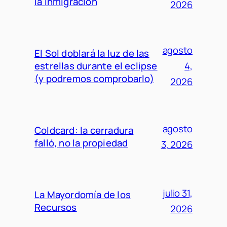
la inmigración
2026
agosto
El Sol doblará la luz de las
estrellas durante el eclipse
4,
(y podremos comprobarlo)
2026
agosto
Coldcard: la cerradura
falló, no la propiedad
3, 2026
julio 31,
La Mayordomía de los
Recursos
2026