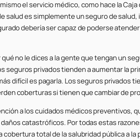
 mismo el servicio médico, como hace la Caja 
 de salud es simplemente un seguro de salud, 
gurado debería ser capaz de poderse atender co
r qué no le dices a la gente que tengan un seg
 seguros privados tienden a aumentar la prim
ás difícil es pagarla. Los seguros privados 
erden coberturas si tienen que cambiar de p
ción a los cuidados médicos preventivos, qu
daños catastróficos. Por todas estas razones
obertura total de la salubridad pública a la p