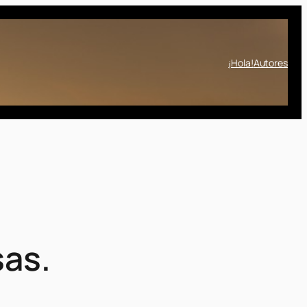
¡Hola!
Autores
sas.