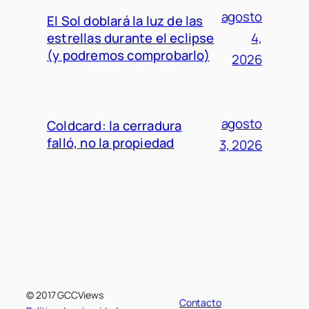
agosto
El Sol doblará la luz de las
estrellas durante el eclipse
4,
(y podremos comprobarlo)
2026
agosto
Coldcard: la cerradura
falló, no la propiedad
3, 2026
© 2017 GCCViews
Contacto