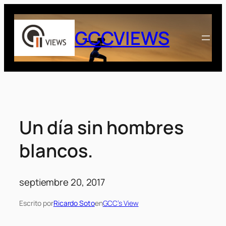
Saltar
al
GCCVIEWS
contenido
Un día sin hombres
blancos.
septiembre 20, 2017
Escrito por
Ricardo Soto
en
GCC’s View