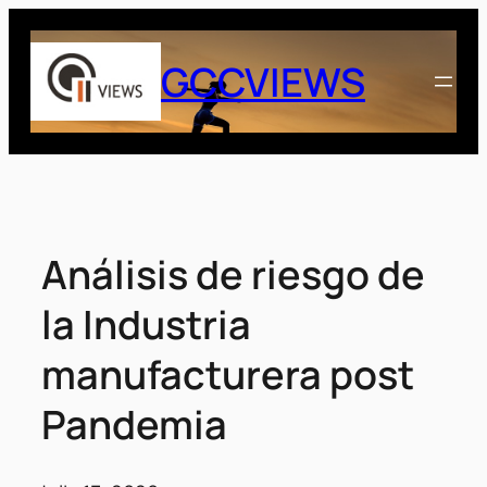
Saltar
al
GCCVIEWS
contenido
Análisis de riesgo de
la Industria
manufacturera post
Pandemia