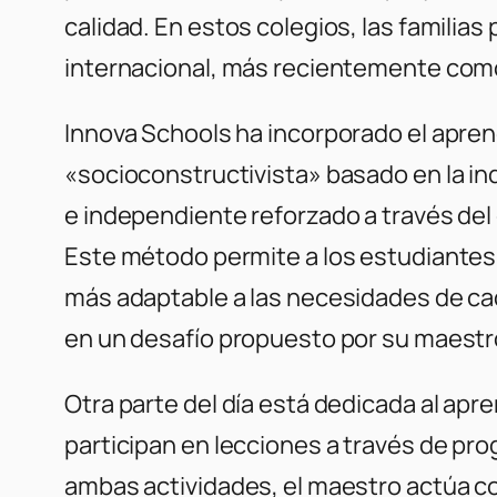
calidad. En estos colegios, las familia
internacional, más recientemente como
Innova Schools ha incorporado el apre
«socioconstructivista» basado en la ind
e independiente reforzado a través del c
Este método permite a los estudiantes te
más adaptable a las necesidades de cad
en un desafío propuesto por su maestro
Otra parte del día está dedicada al ap
participan en lecciones a través de p
ambas actividades, el maestro actúa com