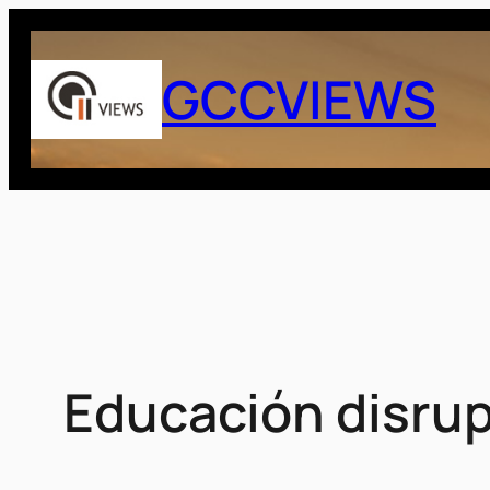
Saltar
al
GCCVIEWS
contenido
Educación disrup