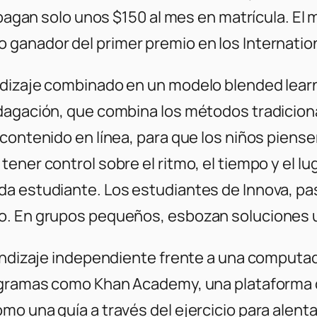
s pagan solo unos $150 al mes en matrícula. El
 ganador del primer premio en los Internatio
ndizaje combinado en un modelo blended lear
agación, que combina los métodos tradicionale
ontenido en línea, para que los niños piensen 
ner control sobre el ritmo, el tiempo y el lug
a estudiante. Los estudiantes de Innova, pa
. En grupos pequeños, esbozan soluciones util
rendizaje independiente frente a una computa
rogramas como Khan Academy, una plataforma 
o una guía a través del ejercicio para alenta