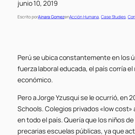
junio 10, 2019
Escrito por
Ainara Gomez
en
Acción Humana
, 
Case Studies
, 
Con
Perú se ubica constantemente en los úl
fuerza laboral educada, el país corría 
económico.
Pero a Jorge Yzusqui se le ocurrió, en 
Schools.
Colegios privados «low cost»
en todo el país. Quería que los niños de
precarias escuelas públicas, ya que ac