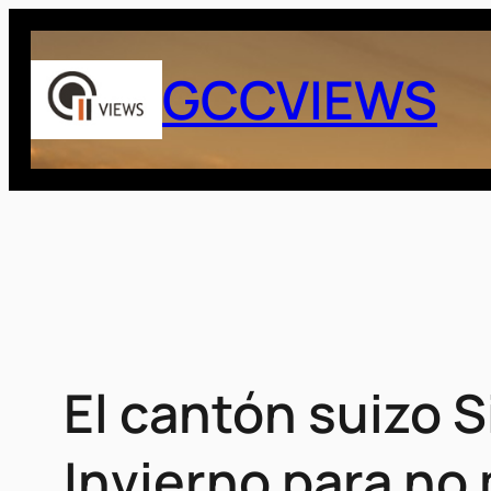
Saltar
al
GCCVIEWS
contenido
El cantón suizo S
Invierno para no 