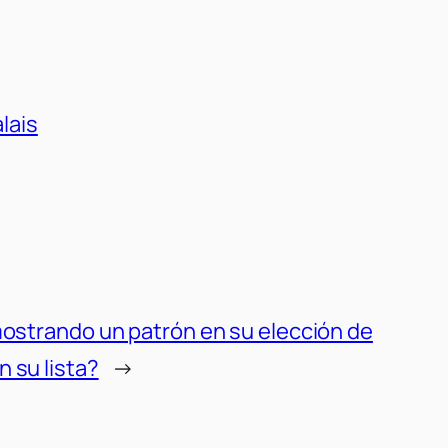
lais
mostrando un patrón en su elección de
 su lista?
→