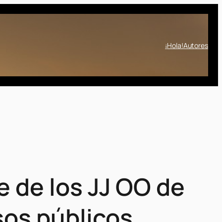
¡Hola!
Autores
e de los JJ OO de
sos públicos.