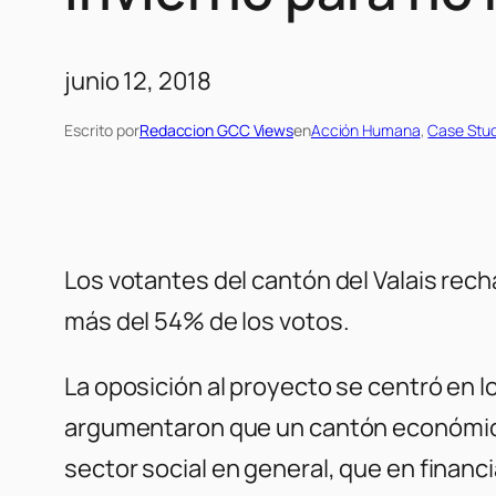
junio 12, 2018
Escrito por
Redaccion GCC Views
en
Acción Humana
, 
Case Stud
Los votantes del cantón del Valais rec
más del 54% de los votos.
La oposición al proyecto se centró en l
argumentaron que un cantón económicame
sector social en general, que en financ