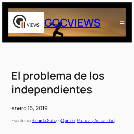
Saltar
al
GCCVIEWS
contenido
El problema de los
independientes
enero 15, 2019
Escrito por
Ricardo Soto
en
Opinión
, 
Politica y Actualidad