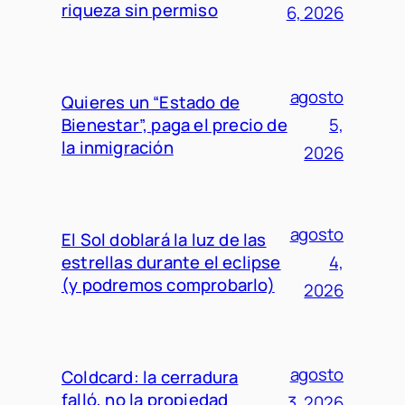
riqueza sin permiso
6, 2026
agosto
Quieres un “Estado de
Bienestar”, paga el precio de
5,
la inmigración
2026
agosto
El Sol doblará la luz de las
estrellas durante el eclipse
4,
(y podremos comprobarlo)
2026
agosto
Coldcard: la cerradura
falló, no la propiedad
3, 2026