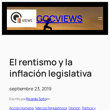
Saltar
al
GCCVIEWS
contenido
El rentismo y la
inflación legislativa
septiembre 23, 2019
Escrito por
Ricardo Soto
en
Acción Humana
, 
Marcos Regulatorios
, 
Opinión
, 
Politica y