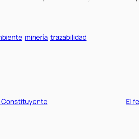
mbiente
minería
trazabilidad
la Constituyente
El f