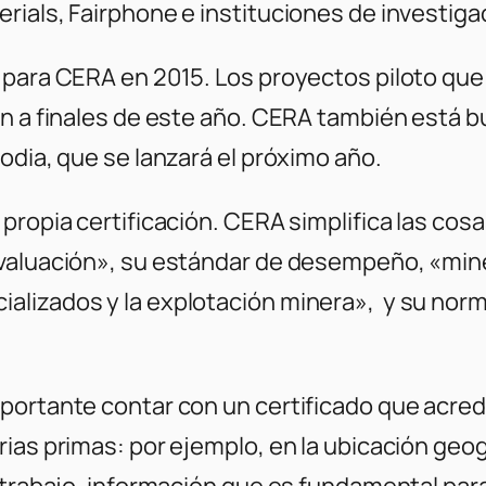
rials, Fairphone e instituciones de investiga
s para CERA en 2015. Los proyectos piloto que 
án a finales de este año. CERA también está 
odia, que se lanzará el próximo año.
propia certificación. CERA simplifica las cos
valuación», su estándar de desempeño, «miner
lizados y la explotación minera», y su norma
portante contar con un certificado que acred
ias primas: por ejemplo, en la ubicación geog
 trabajo, información que es fundamental para 