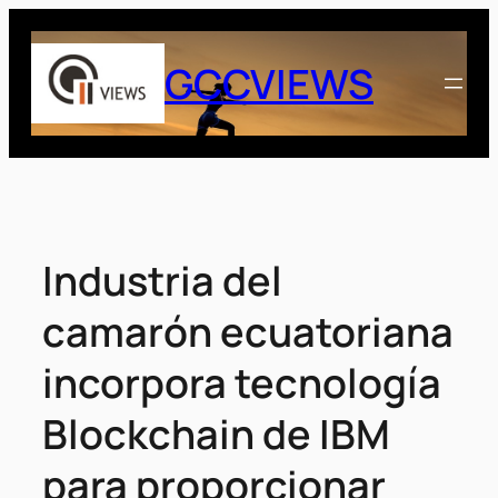
Saltar
al
GCCVIEWS
contenido
Industria del
camarón ecuatoriana
incorpora tecnología
Blockchain de IBM
para proporcionar