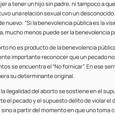
ujer a tener un hijo sin padre, ni tampoco a qu
tuvo una relación sexual con un desconocido.
e nuevo: “Si la benevolencia pública es la vis
icia, mucho menos puede ser la benevolencia pr
borto no es producto de la benevolencia públic
nte importante reconocer que un pecado no e
s se encuentra el “No fornicar”. En ese senti
uera su determinante original.
la ilegalidad del aborto se sostiene en el sup
rte el pecado y el supuesto delito de violar el d
 sino a partir del momento en que uno toma co