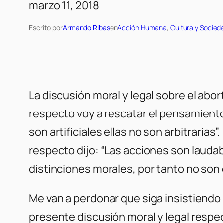
marzo 11, 2018
Escrito por
Armando Ribas
en
Acción Humana
, 
Cultura y Socied
La discusión moral y legal sobre el abo
respecto voy a rescatar el pensamiento 
son artificiales ellas no son arbitrarias”
respecto dijo: “Las acciones son laudab
distinciones morales, por tanto no son e
Me van a perdonar que siga insistiendo 
presente discusión moral y legal respe