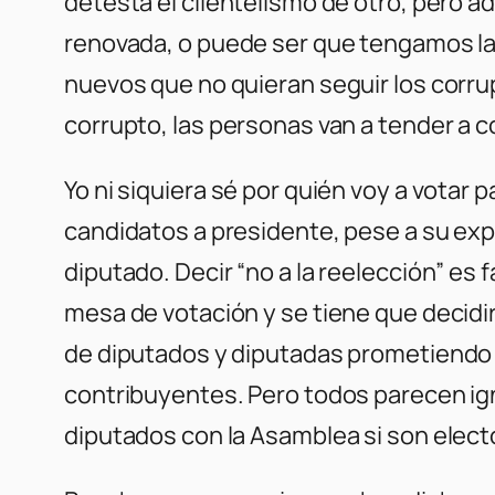
detesta el clientelismo de otro, pero 
renovada, o puede ser que tengamos la
nuevos que no quieran seguir los corrupt
corrupto, las personas van a tender a 
Yo ni siquiera sé por quién voy a vota
candidatos a presidente, pese a su ex
diputado. Decir “no a la reelección” es 
mesa de votación y se tiene que decidir
de diputados y diputadas prometiendo q
contribuyentes. Pero todos parecen ign
diputados con la Asamblea si son elec