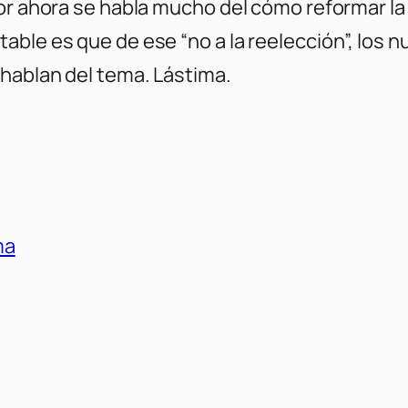
or ahora se habla mucho del cómo reformar la
ble es que de ese “no a la reelección”, los n
hablan del tema. Lástima.
ma