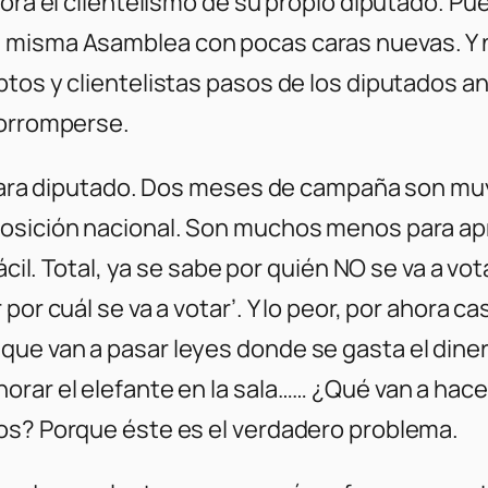
adora el clientelismo de su propio diputado.
 misma Asamblea con pocas caras nuevas. Y n
os y clientelistas pasos de los diputados ant
corromperse.
r para diputado. Dos meses de campaña son mu
posición nacional. Son muchos menos para apr
fácil. Total, ya se sabe por quién NO se va a v
 por cuál se va a votar’. Y lo peor, por ahora
ue van a pasar leyes donde se gasta el dinero
orar el elefante en la sala…… ¿Qué van a hac
tos? Porque éste es el verdadero problema.