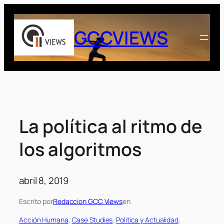
Saltar
al
GCCVIEWS
contenido
La política al ritmo de
los algoritmos
abril 8, 2019
Escrito por
Redaccion GCC Views
en
Acción Humana
, 
Case Studies
, 
Politica y Actualidad
, 