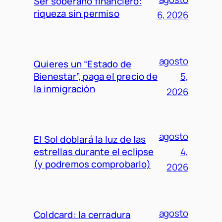
Ser soberano financiero:
riqueza sin permiso
6, 2026
agosto
Quieres un “Estado de
Bienestar”, paga el precio de
5,
la inmigración
2026
agosto
El Sol doblará la luz de las
estrellas durante el eclipse
4,
(y podremos comprobarlo)
2026
agosto
Coldcard: la cerradura