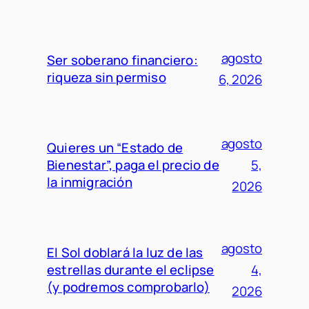
agosto
Ser soberano financiero:
riqueza sin permiso
6, 2026
agosto
Quieres un “Estado de
Bienestar”, paga el precio de
5,
la inmigración
2026
agosto
El Sol doblará la luz de las
estrellas durante el eclipse
4,
(y podremos comprobarlo)
2026