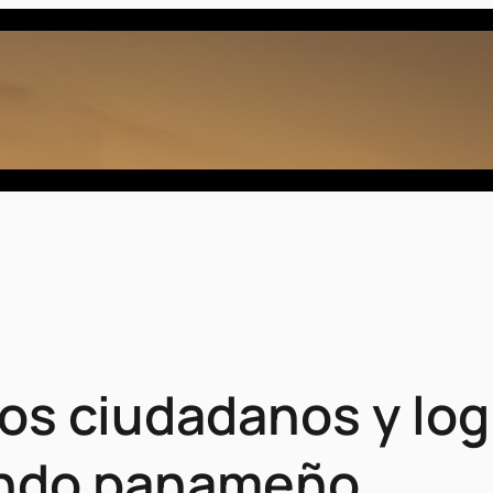
os ciudadanos y log
undo panameño.