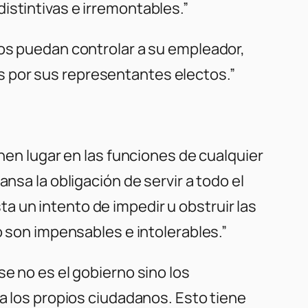
istintivas e irremontables.”
ios puedan controlar a su empleador,
s por sus representantes electos.”
enen lugar en las funciones de cualquier
nsa la obligación de servir a todo el
 un intento de impedir u obstruir las
o son impensables e intolerables.”
e no es el gobierno sino los
ra los propios ciudadanos. Esto tiene