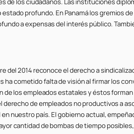
ses de los ciudadanos. Las instituciones diplo
po estado profundo. En Panamá los gremios d
ofundo a expensas del interés público. También
bre del 2014 reconoce el derecho a sindicaliz
ha cometido falta de visión al firmar los con
ón de los empleados estatales y éstos forman 
 el derecho de empleados no productivos a aso
l en nuestro país. El gobierno actual, empe
mayor cantidad de bombas de tiempo posibles, 