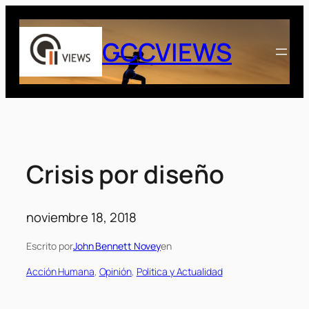
Saltar
al
GCCVIEWS
contenido
Crisis por diseño
noviembre 18, 2018
Escrito por
John Bennett Novey
en
Acción Humana
, 
Opinión
, 
Politica y Actualidad