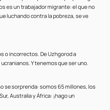
ros es un trabajador migrante: el que no
ue luchando contra la pobreza, se ve
s o incorrectos. De Uzhgorod a
s ucranianos. Y tenemos que ser uno.
no se sorprenda: somos 65 millones, los
ur, Australia y África: ¡hago un