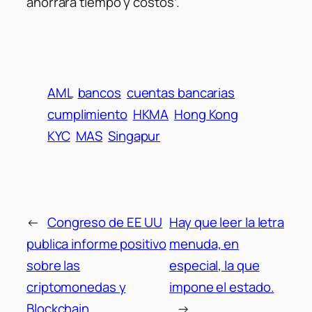
ahorrará tiempo y costos’.
AML
bancos
cuentas bancarias
cumplimiento
HKMA
Hong Kong
KYC
MAS
Singapur
←
Congreso de EE UU
Hay que leer la letra
publica informe positivo
menuda, en
sobre las
especial, la que
criptomonedas y
impone el estado.
Blockchain
→