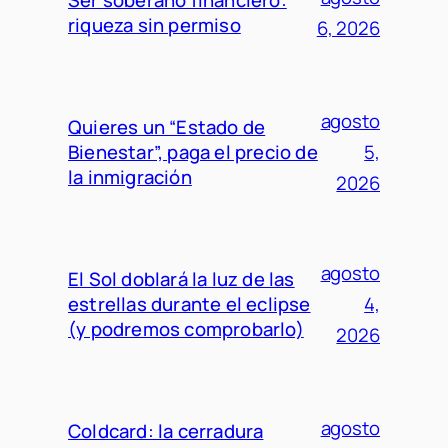
Ser soberano financiero:
riqueza sin permiso
6, 2026
agosto
Quieres un “Estado de
Bienestar”, paga el precio de
5,
la inmigración
2026
agosto
El Sol doblará la luz de las
estrellas durante el eclipse
4,
(y podremos comprobarlo)
2026
agosto
Coldcard: la cerradura