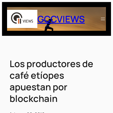
Saltar
al
GCCVIEWS
contenido
Los productores de
café etíopes
apuestan por
blockchain