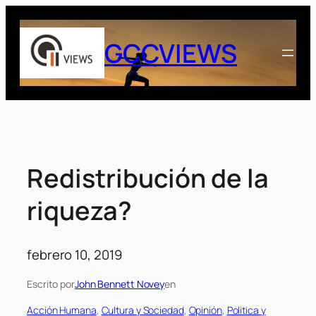
Saltar
al
GCCVIEWS
contenido
Redistribución de la
riqueza?
febrero 10, 2019
Escrito por
John Bennett Novey
en
Acción Humana
, 
Cultura y Sociedad
, 
Opinión
, 
Politica y