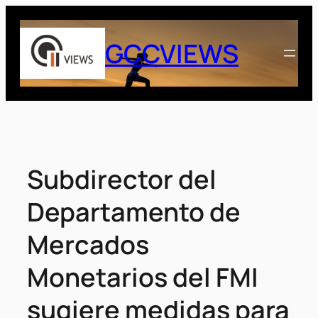
Saltar
al
GCCVIEWS
contenido
Subdirector del
Departamento de
Mercados
Monetarios del FMI
sugiere medidas para